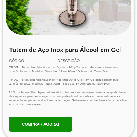
Totem de Aço Inox para Álcool em Gel
CÓDIGO
DESCRIÇÃO
TP-001 – Toten slim higienizador em Aço Inox 304 p/Alcool em Gel com acionamento
através de pedal. Medidas: Altura 1mt / Base 30cm / Diâmetro do Tubo 10cm
TP-002 – Toten slim higienizador em Aço Inox 304 p/Alcool em Gel com acionamento
através de pedal. Medidas: Altura 70cm / Base 30cm / Diâmetro do Tubo 10cm
OBS: os Totens Slim Higienizadores da Ecobin possuem regulagem interna de ajuste, trava
de segurança para manutenção com furo podendo utilizar cadeado, prevenindo assim a
retirada do recipiente de alcool sem autorização. Na base existem também 2 furos para fixar
ao chão caso necessário.
COMPRAR AGORA!