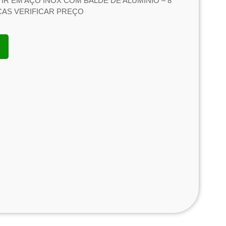
TIR EM AÇO INOX COM BALDE DE ALUMÍNIO – 8
EÇAS VERIFICAR PREÇO