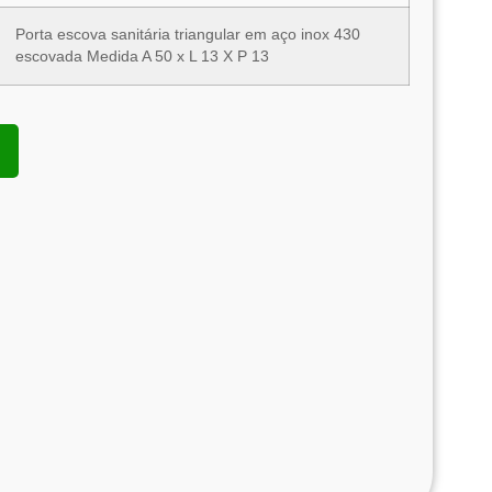
Porta escova sanitária triangular em aço inox 430
escovada Medida A 50 x L 13 X P 13
rta Escova Sanitária Triangular