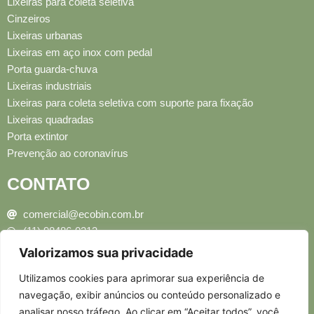
Lixeiras para coleta seletiva
Cinzeiros
Lixeiras urbanas
Lixeiras em aço inox com pedal
Porta guarda-chuva
Lixeiras industriais
Lixeiras para coleta seletiva com suporte para fixação
Lixeiras quadradas
Porta extintor
Prevenção ao coronavírus
CONTATO
comercial@ecobin.com.br
(11) 98486-0213
(11) 4323-8292
Valorizamos sua privacidade
(11) 4323-8328
Utilizamos cookies para aprimorar sua experiência de
(11) 4323-8334
navegação, exibir anúncios ou conteúdo personalizado e
analisar nosso tráfego. Ao clicar em “Aceitar todos”, você